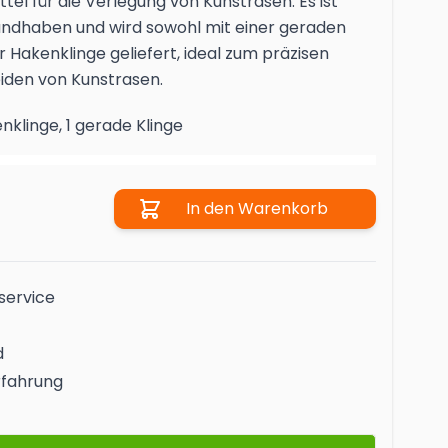
ttel für die Verlegung von Kunstrasen. Es ist
handhaben und wird sowohl mit einer geraden
r Hakenklinge geliefert, ideal zum präzisen
iden von Kunstrasen.
enklinge, 1 gerade Klinge
Menge
In den Warenkorb
service
d
rfahrung